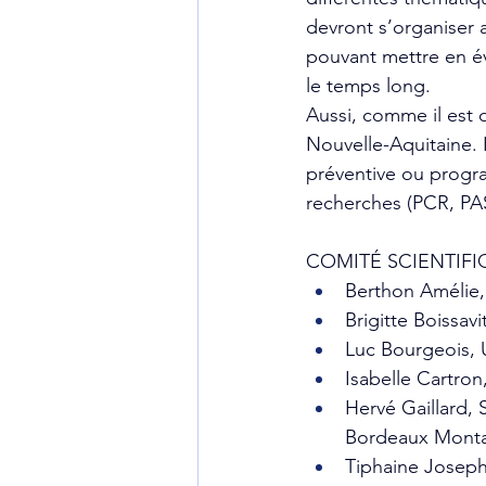
devront s’organiser a
pouvant mettre en év
le temps long.
Aussi, comme il est 
Nouvelle-Aquitaine. 
préventive ou program
recherches (PCR, PAS
COMITÉ SCIENTIFI
Berthon Amélie
Brigitte Boissa
Luc Bourgeois,
Isabelle Cartro
Hervé Gaillard, 
Bordeaux Monta
Tiphaine Josep