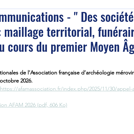
mmunications - " Des société
: maillage territorial, funérai
au cours du premier Moyen Âg
tionales de l’Association française d’archéologie mérovi
 octobre 2026.
https://afamassociation.fr/index.php/2025/11/30/appel-
on AFAM 2026 (pdf, 606 Ko)