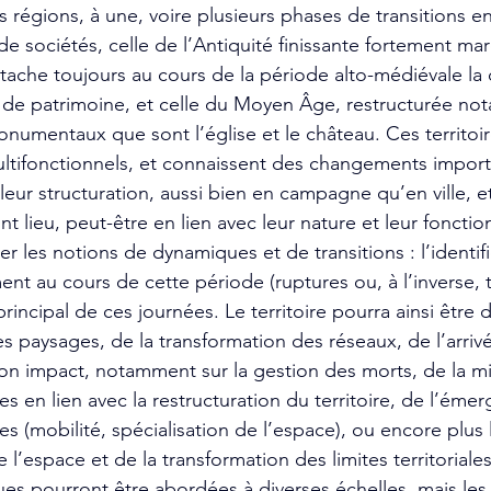
s régions, à une, voire plusieurs phases de transitions e
 sociétés, celle de l’Antiquité finissante fortement ma
s’attache toujours au cours de la période alto-médiévale la
t de patrimoine, et celle du Moyen Âge, restructurée n
umentaux que sont l’église et le château. Ces territoi
ltifonctionnels, et connaissent des changements importan
 leur structuration, aussi bien en campagne qu’en ville, et
 lieu, peut-être en lien avec leur nature et leur fonctio
 les notions de dynamiques et de transitions : l’identif
t au cours de cette période (ruptures ou, à l’inverse, 
 principal de ces journées. Le territoire pourra ainsi être d
es paysages, de la transformation des réseaux, de l’arriv
son impact, notamment sur la gestion des morts, de la m
es en lien avec la restructuration du territoire, de l’éme
res (mobilité, spécialisation de l’espace), ou encore plus
de l’espace et de la transformation des limites territoriale
ues pourront être abordées à diverses échelles, mais les 