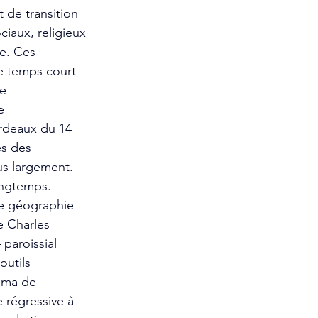
 de transition 
iaux, religieux 
e. Ces 
le temps court 
e 
e 
rdeaux du 14 
es des 
lus largement.
ngtemps. 
de géographie 
e Charles 
paroissial 
utils 
éma de 
régressive à 