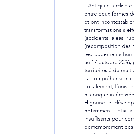
L’Antiquité tardive 
entre deux formes de
et ont incontestablem
transformations s’eff
(accidents, aléas, r
(recomposition des r
regroupements humai
au 17 octobre 2026, 
territoires à de mult
La compréhension d
Localement, l’univer
historique intéressée
Higounet et développ
notamment – était a
insuffisants pour co
démembrement des fi