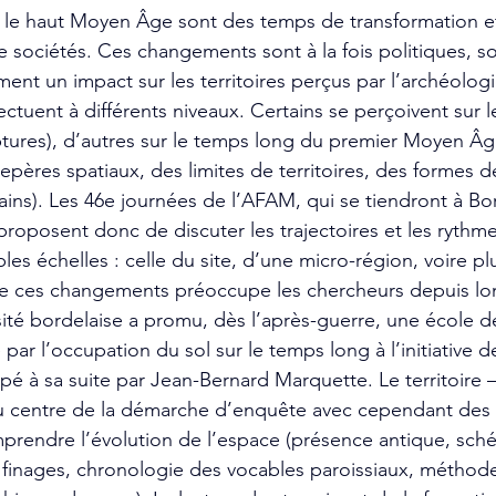
et le haut Moyen Âge sont des temps de transformation et
 sociétés. Ces changements sont à la fois politiques, soc
ent un impact sur les territoires perçus par l’archéologi
ectuent à différents niveaux. Certains se perçoivent sur 
uptures), d’autres sur le temps long du premier Moyen Âg
epères spatiaux, des limites de territoires, des formes d
ns). Les 46e journées de l’AFAM, qui se tiendront à Bo
proposent donc de discuter les trajectoires et les rythm
iples échelles : celle du site, d’une micro-région, voire p
e ces changements préoccupe les chercheurs depuis lo
sité bordelaise a promu, dès l’après-guerre, une école 
 par l’occupation du sol sur le temps long à l’initiative d
é à sa suite par Jean-Bernard Marquette. Le territoire – 
u centre de la démarche d’enquête avec cependant des o
mprendre l’évolution de l’espace (présence antique, sch
nages, chronologie des vocables paroissiaux, méthode 