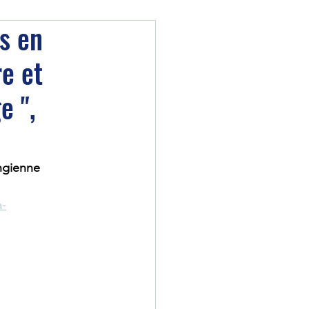
s en
re et
e ",
ngienne 
a-