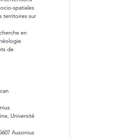
ocio-spatiales 
territoires sur 
echerche en 
chéologie 
ets de 
scan
nius
ne, Université 
5607 Ausonius