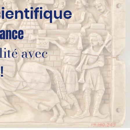
ientifique
sance
lité avec
!