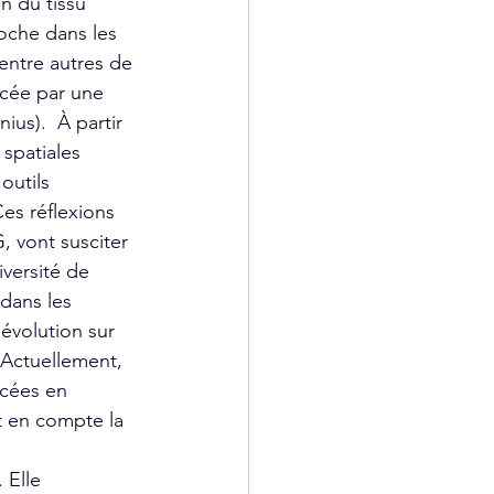
n du tissu 
oche dans les 
entre autres de 
ncée par une 
ius).  À partir 
spatiales 
outils 
es réflexions 
, vont susciter 
versité de 
dans les 
’évolution sur 
Actuellement, 
cées en 
t en compte la 
 Elle 