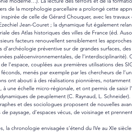
phie moderne…). La lecture des terroirs et de la formatio
vers de la morphologie parcellaire a prolongé cette appr
 inspirée de celle de Gérard Chouquer, avec les travaux 
Ezechiel Jean-Couret ; la dynamique fut également rela
iale des Atlas historiques des villes de France (éd. Auson
sieurs facteurs renouvellent sensiblement les approches 
s d’archéologie préventive sur de grandes surfaces, des 
ées paléoenvironnementales, de l’interdisciplinarité). C
 de l’espace, couplées aux premières utilisations des SIG
féconds, menés par exemple par les chercheurs de l’uni
ons ont abouti à des réalisations pionnières, notamment 
 à une échelle micro-régionale, et ont permis de saisir l
 dynamiques de peuplement (C. Raynaud, L. Schneider). 
graphes et des sociologues proposent de nouvelles avan
s de paysage, d’espaces vécus, de voisinage et prennen
, la chronologie envisagée s’étend du IVe au XIe siècle.