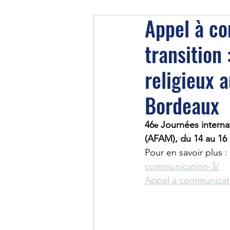
Appel à co
transition 
religieux 
Bordeaux
46
 Journées interna
e
(AFAM), du 14 au 16
Pour en savoir plus : 
communication-3/
Appel à communicati