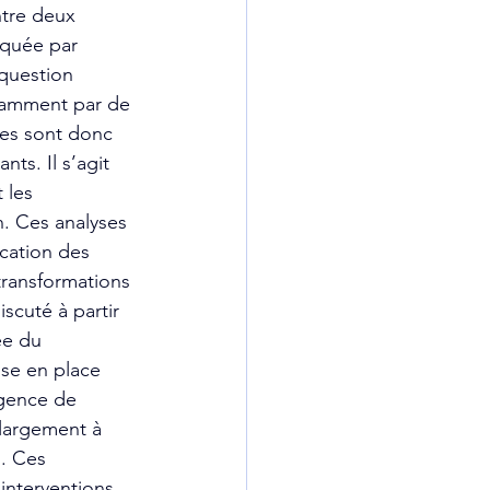
ntre deux 
rquée par 
 question 
otamment par de 
res sont donc 
ts. Il s’agit 
 les 
n. Ces analyses 
ication des 
transformations 
iscuté à partir 
ée du 
ise en place 
rgence de 
 largement à 
s. Ces 
interventions 